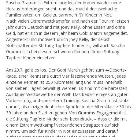
Sascha Gramm ist Extremsportler, der immer wieder neue
Herausforderungen sucht, und das macht der zweifache
Familienvater, um Geld zu sammeln für Kinder in Not.
Nach vielen Extremwettkämpfen und nach der Tour im letzten
Jahr durch Deutschland mit Joey Kelly, ohne Essen und ohne
Geld, hat er sich in diesem Jahr beim Gobi March angemeldet.
Angesteckt und motiviert durch Joey Kelly, der selbst
Botschafter der Stiftung Tapfere Kinder ist, will auch Sascha
Gramm sich bei diesem schweren Rennen für die Stiftung
Tapfere Kinder einsetzen.
Am 29.7. geht es los. Der Gobi March gehört zum 4-Deserts-
Race, einer Rennserie durch vier faszinierende Wüsten. Jedes
einzelne Rennen ist 250 Kilometer lang und muss innerhalb
von sieben Tagen bewältigt werden. Es sind mit die härtesten
Ausdauer-Wettbewerbe der Welt. Das bedarf einiges an guter
Vorbereitung und speziellem Training. Sascha Gramm ist stolz
darauf, als einziger deutscher Sportler in der Altersklasse 30 bis
39 Jahre an den Start zu gehen. Von Gramms Engagement ist
die Stiftung Tapfere Kinder sehr beeindruckt – dass er die mit
einem Extremwettkampf verbundenen Strapazen auf sich
nimmt, um sich für Kinder in Not einzusetzen und darauf