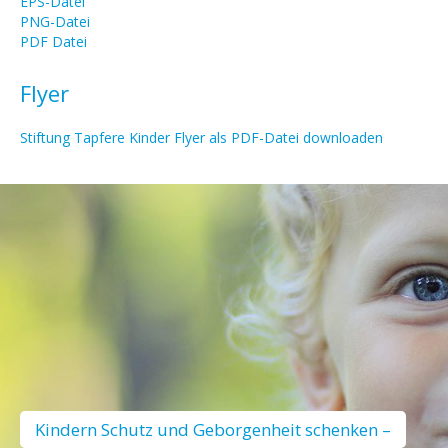
EPS-Datei
PNG-Datei
PDF Datei
Flyer
Stiftung Tapfere Kinder Flyer als PDF-Datei downloaden
Kindern Schutz und Geborgenheit schenken –