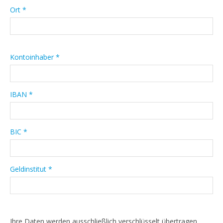
Ort *
Kontoinhaber *
IBAN *
BIC *
Geldinstitut *
Ihre Daten werden ausschließlich verschlüsselt übertragen