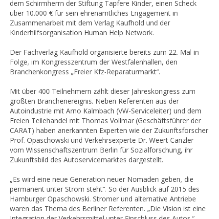
dem Schirmherrn der Stiftung Tapfere Kinder, einen Scheck
über 10.000 € für sein ehrenamtliches Engagement in
Zusammenarbeit mit dem Verlag Kaufhold und der
Kinderhilfsorganisation Human Help Network.
Der Fachverlag Kaufhold organisierte bereits zum 22. Mal in
Folge, im Kongresszentrum der Westfalenhallen, den
Branchenkongress „Freier Kfz-Reparaturmarkt“.
Mit über 400 Teilnehmern zählt dieser Jahreskongress zum
größten Branchenereignis. Neben Referenten aus der
Autoindustrie mit Arno Kalmbach (VW-Serviceleiter) und dem
Freien Teilehandel mit Thomas Vollmar (Geschäftsführer der
CARAT) haben anerkannten Experten wie der Zukunftsforscher
Prof. Opaschowski und Verkehrsexperte Dr. Weert Canzler
vom Wissenschaftszentrum Berlin für Sozialforschung, ihr
Zukunftsbild des Autoservicemarktes dargestellt.
„Es wird eine neue Generation neuer Nomaden geben, die
permanent unter Strom steht“. So der Ausblick auf 2015 des
Hamburger Opaschowski. Stromer und alternative Antriebe
waren das Thema des Berliner Referenten. „Die Vision ist eine
Integration der Verkehrsmittel unter Einschluss des Autos.“