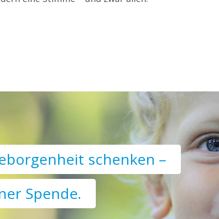
eborgenheit schenken –
iner Spende.