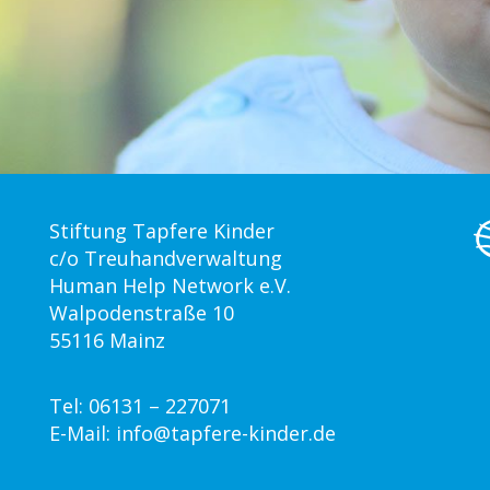
Stiftung Tapfere Kinder
c/o Treuhandverwaltung
Human Help Network e.V.
Walpodenstraße 10
55116 Mainz
Tel: 06131 – 227071
E-Mail:
info@tapfere-kinder.de