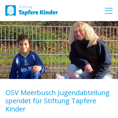
OSV Meerbusch Jugendabteilung
spendet für Stiftung Tapfere
Kinder