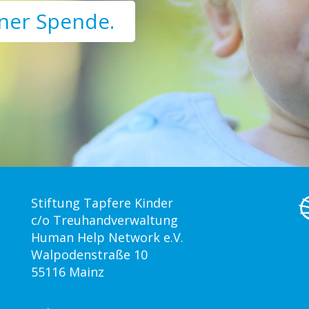
iner Spende.
Stiftung Tapfere Kinder
c/o Treuhandverwaltung
Human Help Network e.V.
Walpodenstraße 10
55116 Mainz