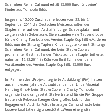
Schirmherr Reiner Calmund erhält 15.000 Euro für „seine“
Kinder aus Tombola-Erlös
Insgesamt 15.000 Zuschauer erlebten vom 22. bis 24.
September 2011 die Deutschen Meisterschaften der
Staplerfahrer auf dem Aschaffenburger Schlossplatz – und
zeigten sich in Geberlaune: Sie erstanden viele Tausend Lose
für die Charity Tombola des Vereins StaplerCup hilft e.V., deren
Erlös nun der Stiftung Tapfere Kinder zugute kommt. Stiftungs-
Schirmherr Reiner Calmund, der beim StaplerCup als
prominenter Gast mit Insider-Tricks auf dem Stapler brillierte,
nahm am 12.12.2011 in Köln von Emil Schneider, dem
Vorsitzender des Vereins StaplerCup hilft, 15.000 Euro
entgegen.
Im Rahmen des „Projektintegrierte Ausbildung“ (PiA), hatten
auch in diesem Jahr die Auszubildenden der Linde Material
Handling GmbH beim StaplerCup eine Charity-Tombola
organisiert und umgesetzt. Stellvertretend für die PiA-Gruppe
freute sich Rebecca Stenger über großes Lob für das
Engagement. Auch Ex-Fußballmanager Calmund hatte beim
Loseverkauf tatkräftig unterstützt. „Wenn eine große